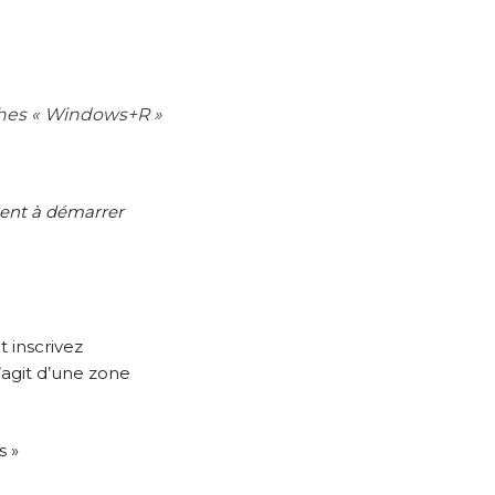
ches « Windows+R »
 lent à démarrer
t inscrivez
 s’agit d’une zone
s »