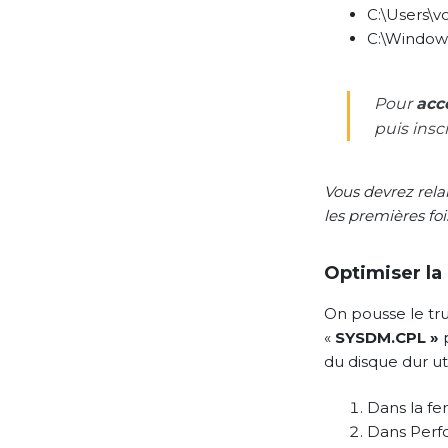
C:\Users\
C:\Window
Pour
acc
puis insc
Vous devrez rela
les premières foi
Optimiser la
On pousse le tru
«
SYSDM.CPL »
p
du disque dur ut
Dans la fe
Dans Perfo