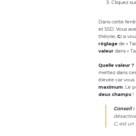
Cliquez sur
Dans cette fenêt
et SSD. Vous av
théorie,
C:
si vo
réglage
de « Tai
valeur
dans « Tail
Quelle valeur ?
mettez dans ces
élevée car vous
maximum
. Le 
deux champs
!
Conseil :
désactive
C; est un 