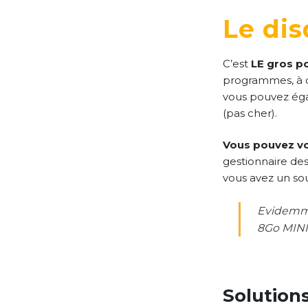
Le dis
C’est
LE gros po
programmes, à ch
vous pouvez éga
(pas cher).
Vous pouvez vo
gestionnaire des
vous avez un sou
Evidemme
8Go MINI
Solution