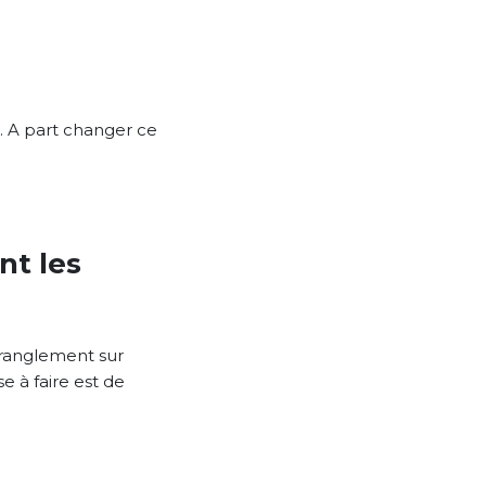
l. A part changer ce
nt les
étranglement sur
se à faire est de