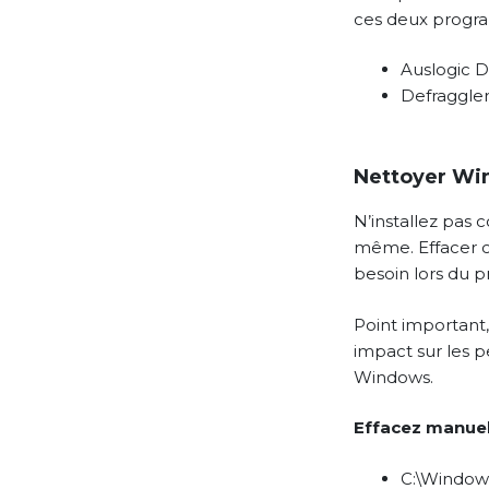
ces deux progr
Auslogic D
Defraggler
Nettoyer Win
N’installez pas c
même. Effacer c
besoin lors du 
Point important,
impact sur les p
Windows.
Effacez manuel
C:\Window