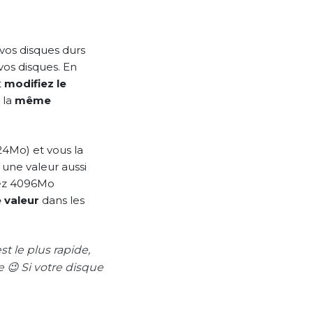
 vos disques durs
os disques. En
t
modifiez le
 la
même
4Mo) et vous la
une valeur aussi
tez 4096Mo
 valeur
dans les
t le plus rapide,
e 😉 Si votre disque