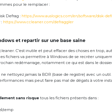
ammes pour le remplacer :
isk Defrag :
https://www.auslogics.com/en/software/disk-def
 :
https://www.ccleaner.com/defraggler
dows et repartir sur une base saine
cleaner. C’est inutile et peut effacer des choses en trop, auta
es fichiers va permettre à Windows de se recréer uniqueme
prochain redémarrage, notamment ce qui est dans le dossie
 ne nettoyez jamais la BDR (base de registre) avec un outil
erformances mais peut faire pas mal de dégats à votre insta
lement sans risque
tous les fichiers présents dans :
s\temp