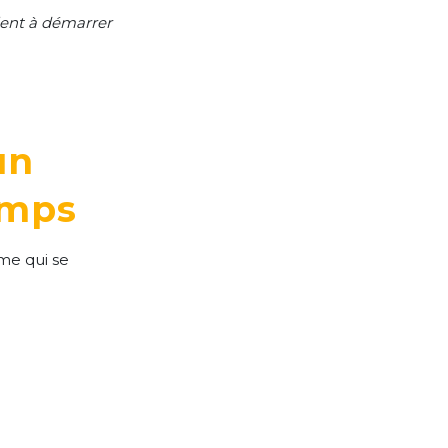
 lent à démarrer
un
emps
ème qui se