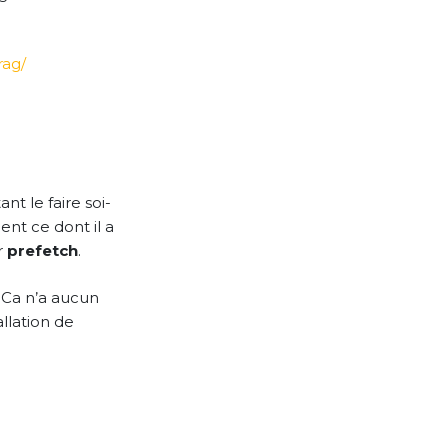
rag/
nt le faire soi-
nt ce dont il a
r
prefetch
.
. Ca n’a aucun
llation de