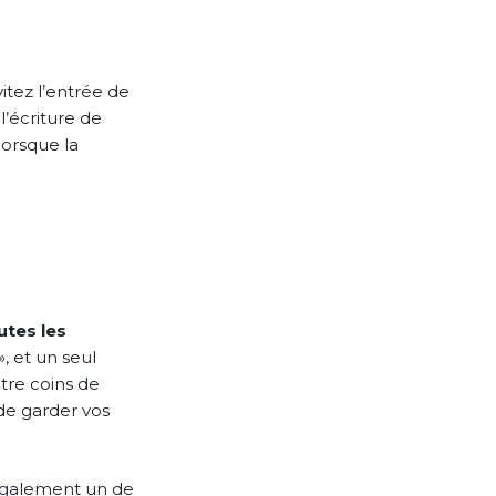
itez l’entrée de
’écriture de
lorsque la
utes les
, et un seul
atre coins de
de garder vos
 également un de