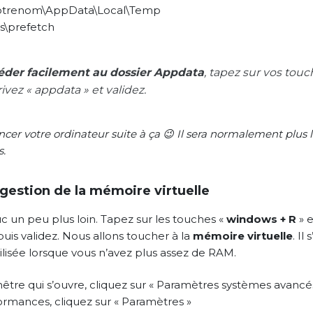
votrenom\AppData\Local\Temp
s\prefetch
éder facilement au dossier Appdata
, tapez sur vos tou
rivez « appdata » et validez.
ncer votre ordinateur suite à ça 😉 Il sera normalement plus
s.
 gestion de la mémoire virtuelle
c un peu plus loin. Tapez sur les touches «
windows + R
» e
uis validez. Nous allons toucher à la
mémoire virtuelle
. Il
ilisée lorsque vous n’avez plus assez de RAM.
nêtre qui s’ouvre, cliquez sur « Paramètres systèmes avancé
rmances, cliquez sur « Paramètres »