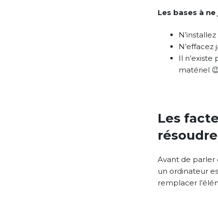
Les bases à ne 
N’installe
N’effacez j
Il n’exist
matériel 
Les fact
résoudre
Avant de parler 
un ordinateur es
remplacer l’élém