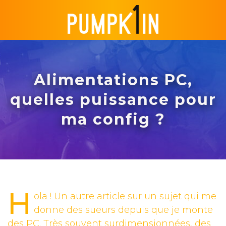
Passer au contenu
Alimentations PC,
quelles puissance pour
ma config ?
H
ola ! Un autre article sur un sujet qui me
donne des sueurs depuis que je monte
des PC. Très souvent surdimensionnées, des