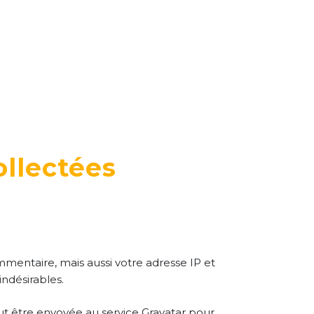
ollectées
mentaire, mais aussi votre adresse IP et
indésirables.
t être envoyée au service Gravatar pour