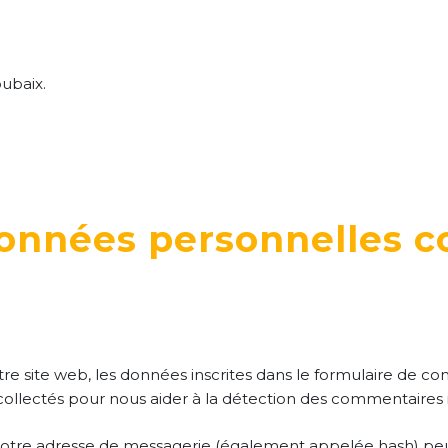
ubaix.
données personnelles c
e site web, les données inscrites dans le formulaire de com
t collectés pour nous aider à la détection des commentaires 
otre adresse de messagerie (également appelée hash) peu