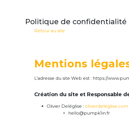
Passer au contenu
Politique de confidentialité
Retour au site
Mentions légale
L’adresse du site Web est : https://www.pum
Création du site et Responsable d
Olivier Deléglise :
olivierdeleglise.com
hello@pumpk1in.fr