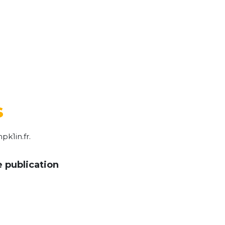
s
pk1in.fr.
e publication