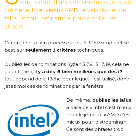
que rentrer dans une énième guerre de
crémerie,
Intel versus AMD
, je vais tâcher de
faire un tout petit article pour clarifier les
choses.
Car oui, choisir son processeur est SUPER simple et se
base sur
seulement 3 critères
techniques.
Oubliez les dénominations Ryzen 5,7,9, i5, i7, i9, cela ne
garantit rien,
il y a des i5 bien meilleurs que des i7
,
tout dépend de la tâche pour lequel il est utilisé, donc
jetez moi ces dénominations par la fenêtre.
De même,
oubliez les laïus
à base de « Intel c’est mieux
pour le jeu », ou « AMD c’est
mieux pour le streaming ».
Ce sont des phrases trop